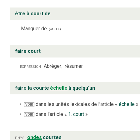
être à court de
Manquer de.
(
in
TLF
)
faire court
expression
Abréger
;
résumer.
faire la courte
échelle
à quelqu’un
dans les unités lexicales de l’article «
échelle
»
VOIR
dans l’article «
1. court
»
VOIR
phys.
ondes
courtes