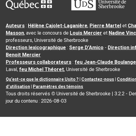
Auteurs
:
Hélène Cajolet-Laganière
,
Pierre Martel
et
Cha
Masson
, avec le concours de
Louis Mercier
et
Nadine Vin
professeurs, Université de Sherbrooke
Direction lexicographique
:
Serge D’Amico
-
Direction i
Benoit Mercier
Professeurs collaborateurs
:
feu Jean-Claude Boulange
Laval,
feu Michel Théoret
, Université de Sherbrooke
Qu’est-ce que le dictionnaire Usito ?
|
Contactez-nous
|
Conditio
d’utilisation
|
Paramètres des témoins
Tous droits réservés
©
Université de Sherbrooke |
3.2.2
- Der
jour du contenu :
2026-08-03