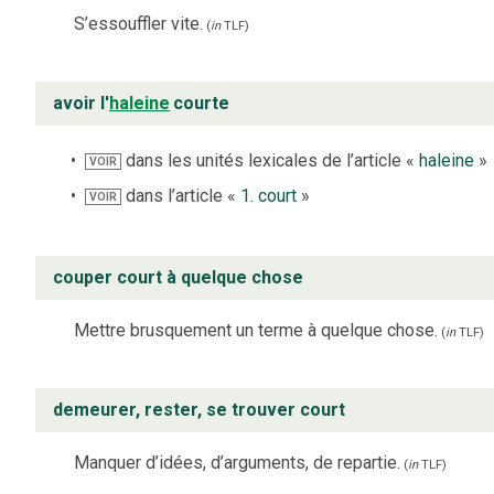
S’essouffler vite.
(
in
TLF
)
avoir l'
haleine
courte
dans les unités lexicales de l’article «
haleine
»
VOIR
dans l’article «
1. court
»
VOIR
couper court à quelque chose
Mettre brusquement un terme à quelque chose.
(
in
TLF
)
demeurer, rester, se trouver court
Manquer d’idées, d’arguments, de repartie.
(
in
TLF
)