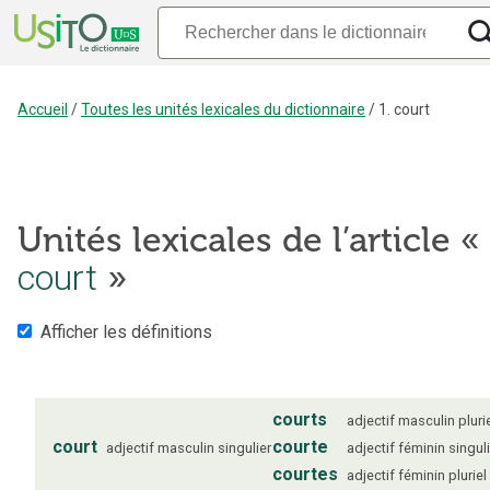
Accueil
/
Toutes les unités lexicales du dictionnaire
/
1. court
Unités lexicales de l’article «
court
»
Afficher les définitions
courts
adjectif
masculin
pluri
court
courte
adjectif
masculin
singulier
adjectif
féminin
singul
courtes
adjectif
féminin
pluriel