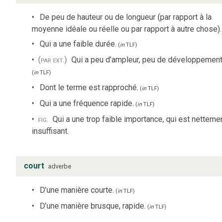
De peu de hauteur ou de longueur (par rapport à la
moyenne idéale ou réelle ou par rapport à autre chose).
Qui a une faible durée.
(
in
TLF
)
(par ext.)
Qui a peu d’ampleur, peu de développement
(
in
TLF
)
Dont le terme est rapproché.
(
in
TLF
)
Qui a une fréquence rapide.
(
in
TLF
)
fig.
Qui a une trop faible importance, qui est netteme
insuffisant.
court
adverbe
D’une manière courte.
(
in
TLF
)
D’une manière brusque, rapide.
(
in
TLF
)