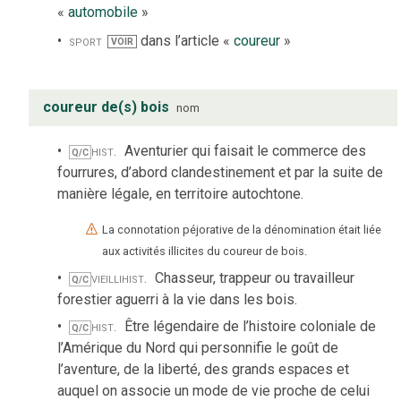
«
automobile
»
sport
dans l’article «
coureur
»
VOIR
coureur de(s) bois
nom
hist.
Aventurier qui faisait le commerce des
Q/C
fourrures, d’abord clandestinement et par la suite de
manière légale, en territoire autochtone.
La connotation péjorative de la dénomination était liée
aux activités illicites du coureur de bois.
vieilli
hist.
Chasseur, trappeur ou travailleur
Q/C
forestier aguerri à la vie dans les bois.
hist.
Être légendaire de l’histoire coloniale de
Q/C
l’Amérique du Nord qui personnifie le goût de
l’aventure, de la liberté, des grands espaces et
auquel on associe un mode de vie proche de celui