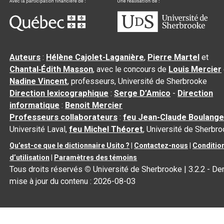
Auteurs
:
Hélène Cajolet-Laganière
,
Pierre Martel
et
Chantal‑Édith Masson
, avec le concours de
Louis Mercier
Nadine Vincent
, professeurs, Université de Sherbrooke
Direction lexicographique
:
Serge D’Amico
-
Direction
informatique
:
Benoit Mercier
Professeurs collaborateurs
:
feu Jean-Claude Boulange
Université Laval,
feu Michel Théoret
, Université de Sherbr
Qu’est-ce que le dictionnaire Usito ?
|
Contactez-nous
|
Conditio
d’utilisation
|
Paramètres des témoins
Tous droits réservés
©
Université de Sherbrooke |
3.2.2
- Der
mise à jour du contenu :
2026-08-03