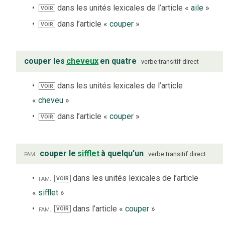
dans les unités lexicales de l’article «
aile
»
VOIR
dans l’article «
couper
»
VOIR
couper les
cheveux
en quatre
verbe
transitif direct
dans les unités lexicales de l’article
VOIR
«
cheveu
»
dans l’article «
couper
»
VOIR
fam.
couper le
sifflet
à quelqu’un
verbe
transitif direct
fam.
dans les unités lexicales de l’article
VOIR
«
sifflet
»
fam.
dans l’article «
couper
»
VOIR