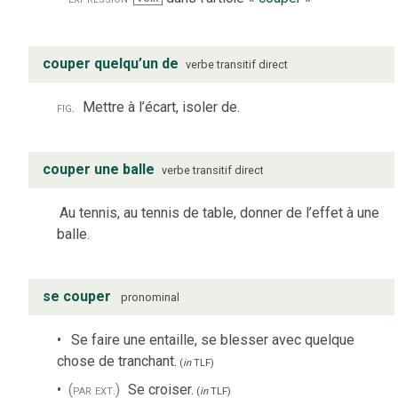
couper quelqu’un de
verbe
transitif direct
fig.
Mettre à l’écart, isoler de.
couper une balle
verbe
transitif direct
Au tennis, au tennis de table, donner de l’effet à une
balle.
se couper
pronominal
Se faire une entaille, se blesser avec quelque
chose de tranchant.
(
in
TLF
)
(par ext.)
Se croiser.
(
in
TLF
)