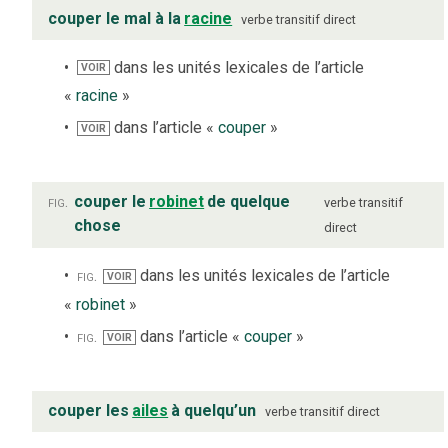
couper le mal à la
racine
verbe
transitif direct
dans les unités lexicales de l’article
VOIR
«
racine
»
dans l’article «
couper
»
VOIR
fig.
couper le
robinet
de quelque
verbe
transitif
chose
direct
fig.
dans les unités lexicales de l’article
VOIR
«
robinet
»
fig.
dans l’article «
couper
»
VOIR
couper les
ailes
à quelqu’un
verbe
transitif direct