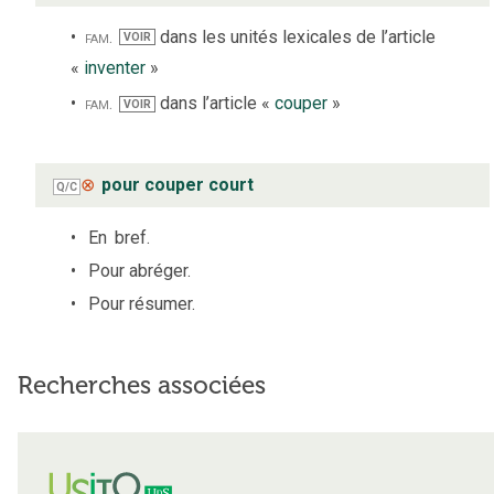
fam.
dans les unités lexicales de l’article
VOIR
«
inventer
»
fam.
dans l’article «
couper
»
VOIR
⊗
pour couper court
Q/C
En
bref.
Pour abréger.
Pour résumer.
Recherches associées