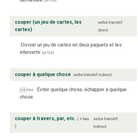
(
in
TLF
)
couper (un jeu de cartes, les
verbe
transitif
cartes)
direct
Diviser un jeu de cartes en deux paquets et les
intervertir.
(
in
TLF
)
couper à quelque chose
verbe
transitif indirect
fam.
Éviter quelque chose, échapper à quelque
F/E
chose.
couper à travers, par, etc.
+ lieu
verbe
transitif
indirect