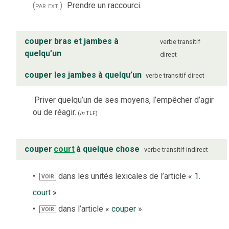
(par ext.)
Prendre un raccourci.
couper bras et jambes à
verbe
transitif
quelqu’un
direct
couper les jambes à quelqu’un
verbe
transitif direct
Priver quelqu’un de ses moyens, l’empêcher d’agir
ou de réagir.
(
in
TLF
)
couper
court
à quelque chose
verbe
transitif indirect
dans les unités lexicales de l’article «
1.
VOIR
court
»
dans l’article «
couper
»
VOIR