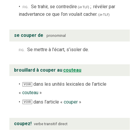
fig.
Se trahir, se contredire
;
révéler par
(
in
TLF
)
inadvertance ce que l’on voulait cacher.
(
in
TLF
)
se couper de
pronominal
fig.
Se mettre à l’écart, s’isoler de.
brouillard à couper au
couteau
dans les unités lexicales de l’article
VOIR
«
couteau
»
dans l’article «
couper
»
VOIR
coupez!
verbe
transitif direct