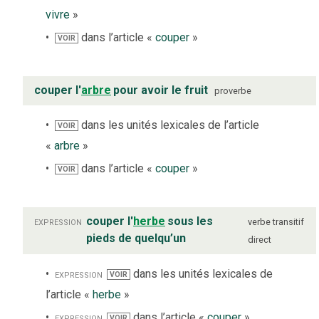
vivre
»
dans l’article «
couper
»
VOIR
couper l'
arbre
pour avoir le fruit
proverbe
dans les unités lexicales de l’article
VOIR
«
arbre
»
dans l’article «
couper
»
VOIR
expression
couper l'
herbe
sous les
verbe
transitif
pieds de quelqu’un
direct
expression
dans les unités lexicales de
VOIR
l’article «
herbe
»
expression
dans l’article «
couper
»
VOIR