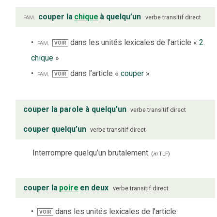
fam.
couper la
chique
à quelqu’un
verbe
transitif direct
fam.
dans les unités lexicales de l’article «
2.
VOIR
chique
»
fam.
dans l’article «
couper
»
VOIR
couper la parole à quelqu’un
verbe
transitif direct
couper quelqu’un
verbe
transitif direct
Interrompre quelqu’un brutalement.
(
in
TLF
)
couper la
poire
en deux
verbe
transitif direct
dans les unités lexicales de l’article
VOIR