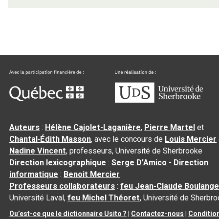
Auteurs
:
Hélène Cajolet-Laganière
,
Pierre Martel
et
Chantal‑Édith Masson
, avec le concours de
Louis Mercier
Nadine Vincent
, professeurs, Université de Sherbrooke
Direction lexicographique
:
Serge D’Amico
-
Direction
informatique
:
Benoit Mercier
Professeurs collaborateurs
:
feu Jean-Claude Boulange
Université Laval,
feu Michel Théoret
, Université de Sherbr
Qu’est-ce que le dictionnaire Usito ?
|
Contactez-nous
|
Conditio