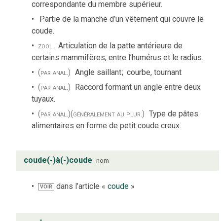
correspondante du membre supérieur.
Partie de la manche d’un vêtement qui couvre le
coude.
zool.
Articulation de la patte antérieure de
certains mammifères, entre l’humérus et le radius.
(par anal.)
Angle saillant
;
courbe, tournant
(par anal.)
Raccord formant un angle entre deux
tuyaux.
(par anal.)
(généralement au plur.)
Type de pâtes
alimentaires en forme de petit coude creux.
coude(-)à(-)coude
nom
dans l’article «
coude
»
VOIR