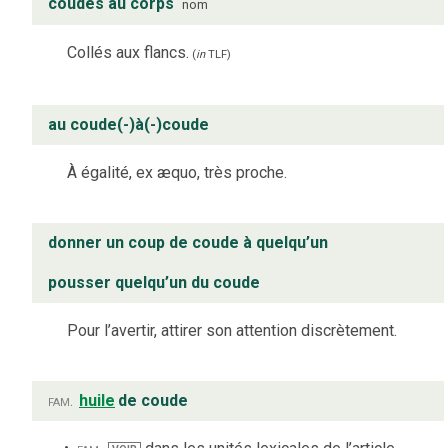
coudes au corps
nom
Collés aux flancs.
(
in
TLF
)
au coude(-)à(-)coude
À égalité, ex æquo, très proche.
donner un coup de coude à quelqu’un
pousser quelqu’un du coude
Pour l’avertir, attirer son attention discrètement.
fam.
huile
de coude