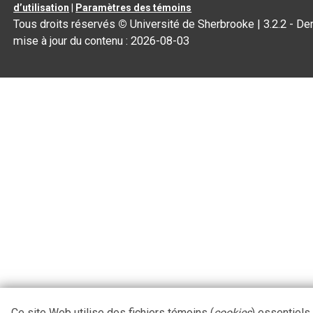
d’utilisation
|
Paramètres des témoins
Tous droits réservés
©
Université de Sherbrooke |
3.2.2
- Der
mise à jour du contenu :
2026-08-03
Ce site Web utilise des fichiers témoins (
cookies
) essentiels