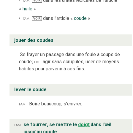
fam.
dans les unités lexicales de l’article
VOIR
«
huile
»
fam.
dans l’article «
coude
»
VOIR
jouer des coudes
Se frayer un passage dans une foule à coups de
coude
;
fig.
agir sans scrupules, user de moyens
habiles pour parvenir à ses fins.
lever le coude
fam.
Boire beaucoup, s’enivrer.
fam.
se fourrer, se mettre le
doigt
dans l’œil
jusqu’au coude