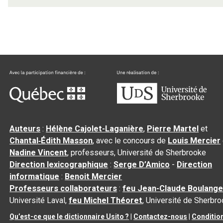
Auteurs
:
Hélène Cajolet-Laganière
,
Pierre Martel
et
Chantal‑Édith Masson
, avec le concours de
Louis Mercier
Nadine Vincent
, professeurs, Université de Sherbrooke
Direction lexicographique
:
Serge D’Amico
-
Direction
informatique
:
Benoit Mercier
Professeurs collaborateurs
:
feu Jean-Claude Boulange
Université Laval,
feu Michel Théoret
, Université de Sherbr
Qu’est-ce que le dictionnaire Usito ?
|
Contactez-nous
|
Conditio