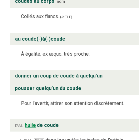
coudes au corps
nom
Collés aux flancs.
(
in
TLF
)
au coude(-)à(-)coude
À égalité, ex æquo, très proche.
donner un coup de coude à quelqu’un
pousser quelqu’un du coude
Pour l’avertir, attirer son attention discrètement.
fam.
huile
de coude