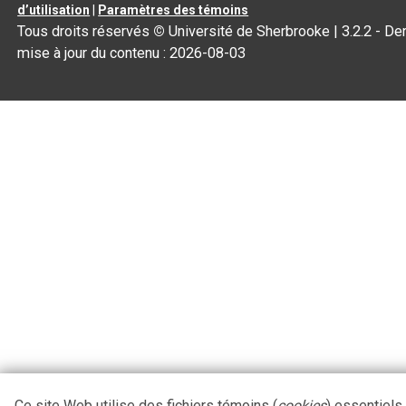
d’utilisation
|
Paramètres des témoins
Tous droits réservés
©
Université de Sherbrooke |
3.2.2
- Der
mise à jour du contenu :
2026-08-03
Ce site Web utilise des fichiers témoins (
cookies
) essentiels