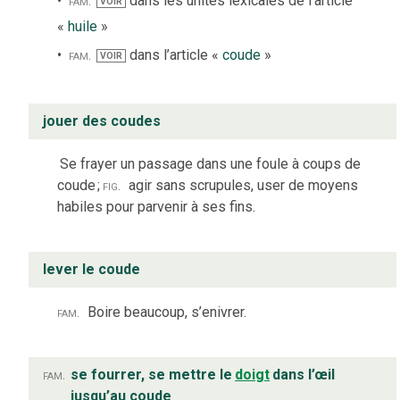
fam.
dans les unités lexicales de l’article
VOIR
«
huile
»
fam.
dans l’article «
coude
»
VOIR
jouer des coudes
Se frayer un passage dans une foule à coups de
coude
;
fig.
agir sans scrupules, user de moyens
habiles pour parvenir à ses fins.
lever le coude
fam.
Boire beaucoup, s’enivrer.
fam.
se fourrer, se mettre le
doigt
dans l’œil
jusqu’au coude