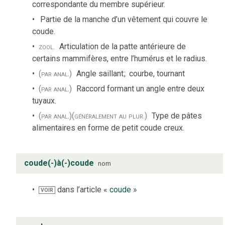
correspondante du membre supérieur.
Partie de la manche d’un vêtement qui couvre le
coude.
zool.
Articulation de la patte antérieure de
certains mammifères, entre l’humérus et le radius.
(par anal.)
Angle saillant
;
courbe, tournant
(par anal.)
Raccord formant un angle entre deux
tuyaux.
(par anal.)
(généralement au plur.)
Type de pâtes
alimentaires en forme de petit coude creux.
coude(-)à(-)coude
nom
dans l’article «
coude
»
VOIR