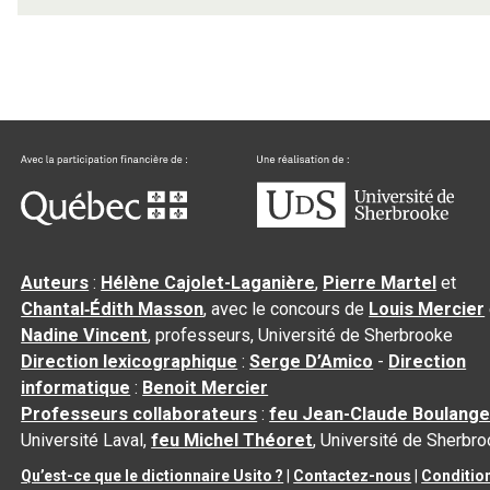
Auteurs
:
Hélène Cajolet-Laganière
,
Pierre Martel
et
Chantal‑Édith Masson
, avec le concours de
Louis Mercier
Nadine Vincent
, professeurs, Université de Sherbrooke
Direction lexicographique
:
Serge D’Amico
-
Direction
informatique
:
Benoit Mercier
Professeurs collaborateurs
:
feu Jean-Claude Boulange
Université Laval,
feu Michel Théoret
, Université de Sherbr
Qu’est-ce que le dictionnaire Usito ?
|
Contactez-nous
|
Conditio