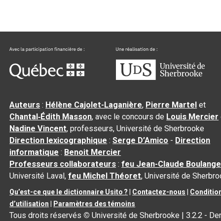
Auteurs
:
Hélène Cajolet-Laganière
,
Pierre Martel
et
Chantal‑Édith Masson
, avec le concours de
Louis Mercier
Nadine Vincent
, professeurs, Université de Sherbrooke
Direction lexicographique
:
Serge D’Amico
-
Direction
informatique
:
Benoit Mercier
Professeurs collaborateurs
:
feu Jean-Claude Boulange
Université Laval,
feu Michel Théoret
, Université de Sherbr
Qu’est-ce que le dictionnaire Usito ?
|
Contactez-nous
|
Conditio
d’utilisation
|
Paramètres des témoins
Tous droits réservés
©
Université de Sherbrooke |
3.2.2
- Der