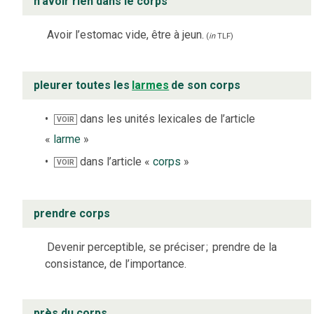
n’avoir rien dans le corps
Avoir l’estomac vide, être à jeun.
(
in
TLF
)
pleurer toutes les
larmes
de son corps
dans les unités lexicales de l’article
VOIR
«
larme
»
dans l’article «
corps
»
VOIR
prendre corps
Devenir perceptible, se préciser
;
prendre de la
consistance, de l’importance.
près du corps