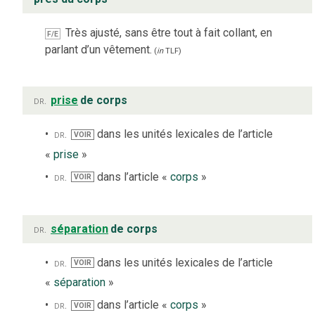
Très ajusté, sans être tout à fait collant, en
F/E
parlant d’un vêtement.
(
in
TLF
)
dr.
prise
de corps
dr.
dans les unités lexicales de l’article
VOIR
«
prise
»
dr.
dans l’article «
corps
»
VOIR
dr.
séparation
de corps
dr.
dans les unités lexicales de l’article
VOIR
«
séparation
»
dr.
dans l’article «
corps
»
VOIR