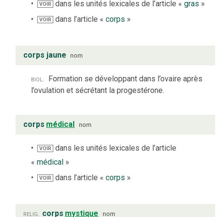
dans les unités lexicales de l’article «
gras
»
VOIR
dans l’article «
corps
»
VOIR
corps jaune
nom
biol.
Formation se développant dans l’ovaire après
l’ovulation et sécrétant la progestérone.
corps
médical
nom
dans les unités lexicales de l’article
VOIR
«
médical
»
dans l’article «
corps
»
VOIR
relig.
corps
mystique
nom