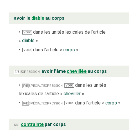
avoir le
diable
au corps
dans les unités lexicales de l’article
VOIR
«
diable
»
dans l’article «
corps
»
VOIR
expression
avoir l’âme
chevillée
au corps
F/E
spécialt
expression
dans les unités
VOIR
F/E
lexicales de l’article «
cheviller
»
spécialt
expression
dans l’article «
corps
»
VOIR
F/E
dr.
contrainte
par corps