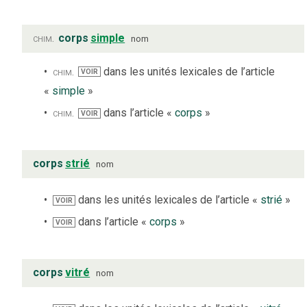
chim.
corps
simple
nom
chim.
dans les unités lexicales de l’article
VOIR
«
simple
»
chim.
dans l’article «
corps
»
VOIR
corps
strié
nom
dans les unités lexicales de l’article «
strié
»
VOIR
dans l’article «
corps
»
VOIR
corps
vitré
nom