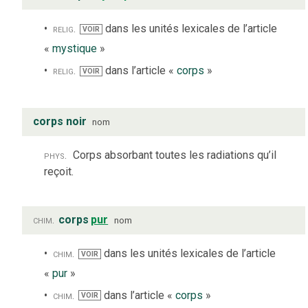
relig.
dans les unités lexicales de l’article
VOIR
«
mystique
»
relig.
dans l’article «
corps
»
VOIR
corps noir
nom
phys.
Corps absorbant toutes les radiations qu’il
reçoit.
chim.
corps
pur
nom
chim.
dans les unités lexicales de l’article
VOIR
«
pur
»
chim.
dans l’article «
corps
»
VOIR