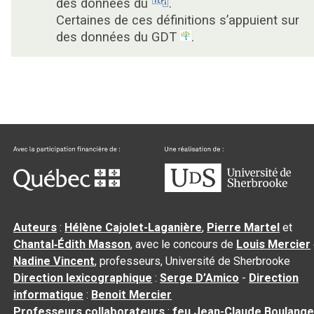
des données du
.
Certaines de ces définitions s’appuient sur
des données du GDT
.
Auteurs
:
Hélène Cajolet-Laganière
,
Pierre Martel
et
Chantal‑Édith Masson
, avec le concours de
Louis Mercier
Nadine Vincent
, professeurs, Université de Sherbrooke
Direction lexicographique
:
Serge D’Amico
-
Direction
informatique
:
Benoit Mercier
Professeurs collaborateurs
:
feu Jean-Claude Boulange