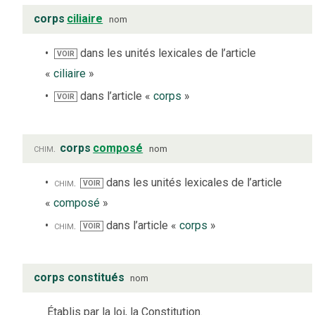
corps
ciliaire
nom
dans les unités lexicales de l’article
VOIR
«
ciliaire
»
dans l’article «
corps
»
VOIR
chim.
corps
composé
nom
chim.
dans les unités lexicales de l’article
VOIR
«
composé
»
chim.
dans l’article «
corps
»
VOIR
corps constitués
nom
Établis par la loi, la Constitution.