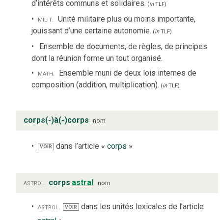
d’intérêts communs et solidaires.
(
in
TLF
)
milit.
Unité militaire plus ou moins importante,
jouissant d’une certaine autonomie.
(
in
TLF
)
Ensemble de documents, de règles, de principes
dont la réunion forme un tout organisé.
math.
Ensemble muni de deux lois internes de
composition (addition, multiplication).
(
in
TLF
)
corps(-)à(-)corps
nom
dans l’article «
corps
»
VOIR
astrol.
corps
astral
nom
astrol.
dans les unités lexicales de l’article
VOIR