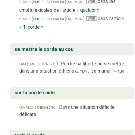
mus.
(emploi spécialisé)
(au plur.)
dans les
VOIR
unités lexicales de l’article «
quatuor
»
mus.
(emploi spécialisé)
(au plur.)
dans l’article
VOIR
«
1. corde
»
se mettre la corde au cou
fam.
(emploi général)
Perdre sa liberté ou se mettre
dans une situation difficile
;
se marier.
(
in
TLF
)
(
in
TLF
)
sur la corde raide
(emploi général)
fig.
Dans une situation difficile,
délicate.