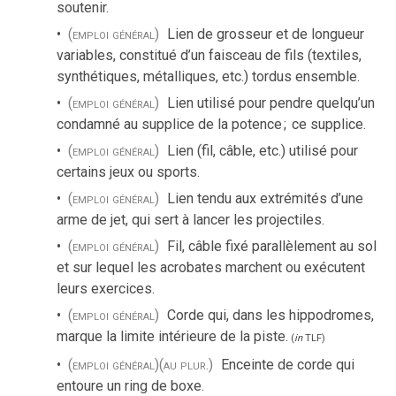
soutenir.
(emploi général)
Lien de grosseur et de longueur
variables, constitué d’un faisceau de fils (textiles,
synthétiques, métalliques, etc.) tordus ensemble.
(emploi général)
Lien utilisé pour pendre quelqu’un
condamné au supplice de la potence
;
ce supplice.
(emploi général)
Lien (fil, câble, etc.) utilisé pour
certains jeux ou sports.
(emploi général)
Lien tendu aux extrémités d’une
arme de jet, qui sert à lancer les projectiles.
(emploi général)
Fil, câble fixé parallèlement au sol
et sur lequel les acrobates marchent ou exécutent
leurs exercices.
(emploi général)
Corde qui, dans les hippodromes,
marque la limite intérieure de la piste.
(
in
TLF
)
(emploi général)
(au plur.)
Enceinte de corde qui
entoure un ring de boxe.