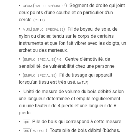
géom.
(emploi spécialisé)
Segment de droite qui joint
deux points d’une courbe et en particulier d’un
cercle.
(
in
TLF
)
mus.
(emploi spécialisé)
Fil de boyau, de soie, de
nylon ou d’acier, tendu sur le corps de certains
instruments et que l’on fait vibrer avec les doigts, un
archet ou des marteaux.
(emploi spécialisé)
fig.
Centre d’émotivité, de
sensibilité, de vulnérabilité chez une personne.
(emploi spécialisé)
Fil du tissage qui apparaît
lorsqu’un tissu est très usé.
(
in
TLF
)
Unité de mesure de volume du bois débité selon
une longueur déterminée et empilé régulièrement
sur une hauteur de 4 pieds et une longueur de 8
pieds.
Pile de bois qui correspond à cette mesure.
Q/C
(par ext.)
Toute pile de bois débité (bûches,
Q/C