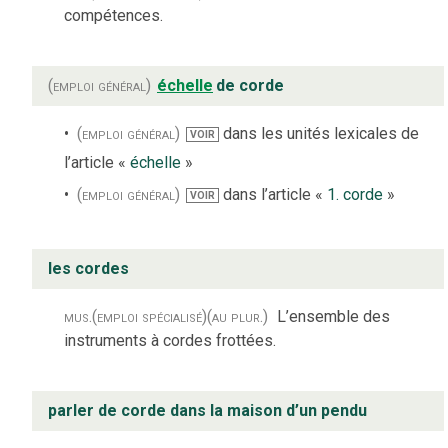
compétences.
(emploi général)
échelle
de corde
(emploi général)
dans les unités lexicales de
VOIR
l’article «
échelle
»
(emploi général)
dans l’article «
1. corde
»
VOIR
les cordes
mus.
(emploi spécialisé)
(au plur.)
L’ensemble des
instruments à cordes frottées.
parler de corde dans la maison d’un pendu