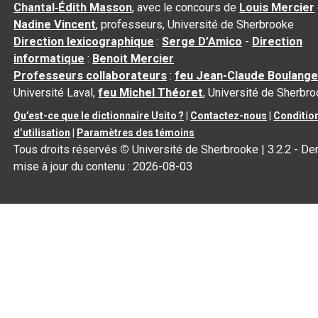
Chantal‑Édith Masson
, avec le concours de
Louis Mercier
Nadine Vincent
, professeurs, Université de Sherbrooke
Direction lexicographique
:
Serge D’Amico
-
Direction
informatique
:
Benoit Mercier
Professeurs collaborateurs
:
feu Jean-Claude Boulange
Université Laval,
feu Michel Théoret
, Université de Sherbr
Qu’est-ce que le dictionnaire Usito ?
|
Contactez-nous
|
Conditio
d’utilisation
|
Paramètres des témoins
Tous droits réservés
©
Université de Sherbrooke |
3.2.2
- Der
mise à jour du contenu :
2026-08-03