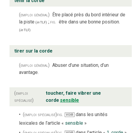
tenir la corde
(emploi général)
Être placé près du bord intérieur de
la piste
;
fig.
être dans une bonne position.
(
in
TLF
)
(
in
TLF
)
tirer sur la corde
(emploi général)
Abuser d’une situation, d’un
avantage.
(emploi
toucher, faire vibrer une
spécialisé)
corde
sensible
(emploi spécialisé)
fig.
dans les unités
VOIR
lexicales de l’article «
sensible
»
(emploi spécialisé)
fig.
dans l’article «
1. corde
»
VOIR