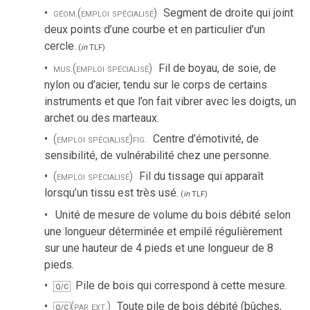
géom.
(emploi spécialisé)
Segment de droite qui joint
deux points d’une courbe et en particulier d’un
cercle.
(
in
TLF
)
mus.
(emploi spécialisé)
Fil de boyau, de soie, de
nylon ou d’acier, tendu sur le corps de certains
instruments et que l’on fait vibrer avec les doigts, un
archet ou des marteaux.
(emploi spécialisé)
fig.
Centre d’émotivité, de
sensibilité, de vulnérabilité chez une personne.
(emploi spécialisé)
Fil du tissage qui apparaît
lorsqu’un tissu est très usé.
(
in
TLF
)
Unité de mesure de volume du bois débité selon
une longueur déterminée et empilé régulièrement
sur une hauteur de 4 pieds et une longueur de 8
pieds.
Pile de bois qui correspond à cette mesure.
Q/C
(par ext.)
Toute pile de bois débité (bûches,
Q/C