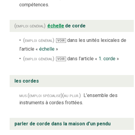
compétences.
(emploi général)
échelle
de corde
(emploi général)
dans les unités lexicales de
VOIR
l’article «
échelle
»
(emploi général)
dans l’article «
1. corde
»
VOIR
les cordes
mus.
(emploi spécialisé)
(au plur.)
L’ensemble des
instruments à cordes frottées.
parler de corde dans la maison d’un pendu