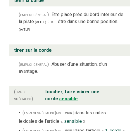
tenir la corde
(emploi général)
Être placé près du bord intérieur de
la piste
;
fig.
être dans une bonne position.
(
in
TLF
)
(
in
TLF
)
tirer sur la corde
(emploi général)
Abuser d’une situation, d’un
avantage.
(emploi
toucher, faire vibrer une
spécialisé)
corde
sensible
(emploi spécialisé)
fig.
dans les unités
VOIR
lexicales de l’article «
sensible
»
(emploi spécialisé)
fig.
dans l’article «
1. corde
»
VOIR