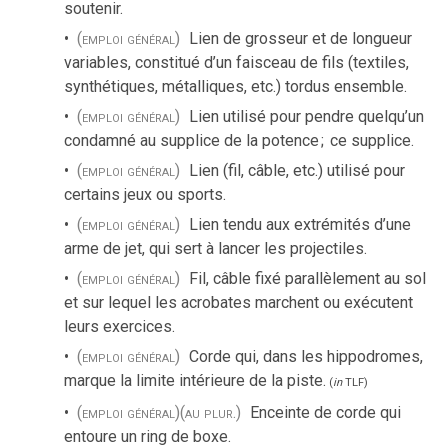
soutenir.
(emploi général)
Lien de grosseur et de longueur
variables, constitué d’un faisceau de fils (textiles,
synthétiques, métalliques, etc.) tordus ensemble.
(emploi général)
Lien utilisé pour pendre quelqu’un
condamné au supplice de la potence
;
ce supplice.
(emploi général)
Lien (fil, câble, etc.) utilisé pour
certains jeux ou sports.
(emploi général)
Lien tendu aux extrémités d’une
arme de jet, qui sert à lancer les projectiles.
(emploi général)
Fil, câble fixé parallèlement au sol
et sur lequel les acrobates marchent ou exécutent
leurs exercices.
(emploi général)
Corde qui, dans les hippodromes,
marque la limite intérieure de la piste.
(
in
TLF
)
(emploi général)
(au plur.)
Enceinte de corde qui
entoure un ring de boxe.