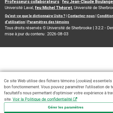
Professeurs collaborateurs
:
feu Jean-Claude Boulange
Université Laval,
feu Michel Théoret
, Université de Sherbr
Qu’est-ce que le dictionnaire Usito ?
|
Contactez-nous
|
Conditio
d’utilisation
|
Paramètres des témoins
Tous droits réservés
©
Université de Sherbrooke |
3.2.2
- Der
mise à jour du contenu :
2026-08-03
Ce site Web utilise des fichiers témoins (
cookies
) essentiels
bon fonctionnement. Vous pouvez paramétrer l'utilisation de 
facultatifs nous permettant d'optimiser votre expérience à tra
site.
Voir la Politique de confidentialité
Gérer les paramètres