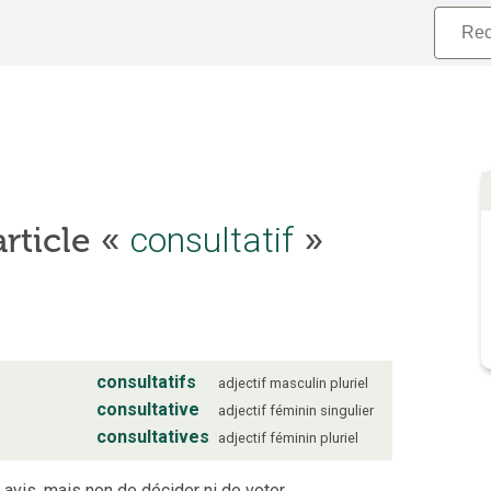
article «
consultatif
»
consultatifs
adjectif
masculin
pluriel
consultative
adjectif
féminin
singulier
consultatives
adjectif
féminin
pluriel
 avis, mais non de décider ni de voter.