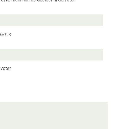
(
in
TLF
)
voter.