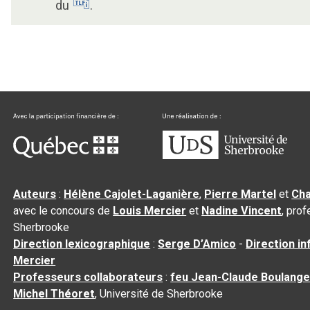
du
.
Auteurs
:
Hélène Cajolet-Laganière
,
Pierre Martel
et
Cha
avec le concours de
Louis Mercier
et
Nadine Vincent
, pro
Sherbrooke
Direction lexicographique
:
Serge D’Amico
-
Direction i
Mercier
Professeurs collaborateurs
:
feu Jean-Claude Boulange
Michel Théoret
, Université de Sherbrooke