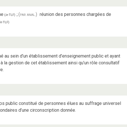
me
;
(par anal.)
réunion des personnes chargées de
(
in
TLF
)
in
TLF
)
tué au sein d’un établissement d’enseignement public et ayant
à la gestion de cet établissement ainsi qu’un rôle consultatif
e.
ps public constitué de personnes élues au suffrage universel
condaires d’une circonscription donnée.