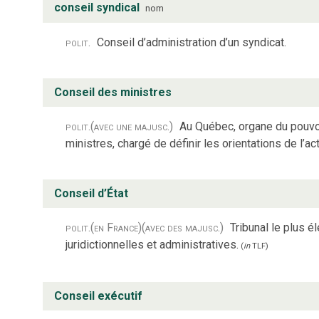
conseil syndical
nom
polit.
Conseil d’administration d’un syndicat.
Conseil des ministres
polit.
(avec une majusc.)
Au Québec, organe du pouvoi
ministres, chargé de définir les orientations de l’a
Conseil d’État
polit.
(en France)
(avec des majusc.)
Tribunal le plus é
juridictionnelles et administratives.
(
in
TLF
)
Conseil exécutif