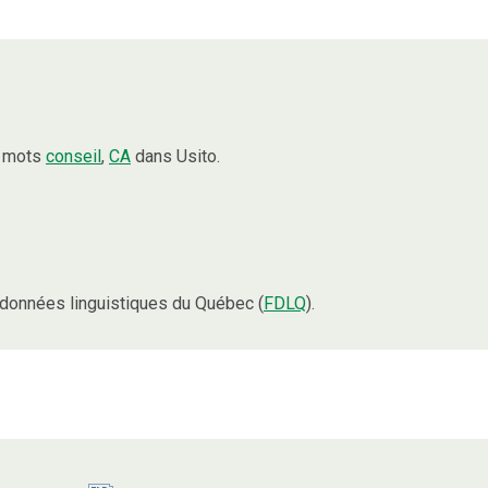
s mots
conseil
,
CA
dans Usito.
données linguistiques du Québec (
FDLQ
).