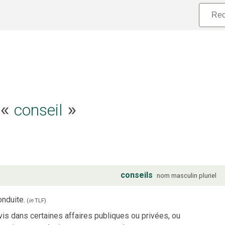
e «
conseil
»
conseils
nom
masculin
pluriel
onduite.
(
in
TLF
)
s dans certaines affaires publiques ou privées, ou