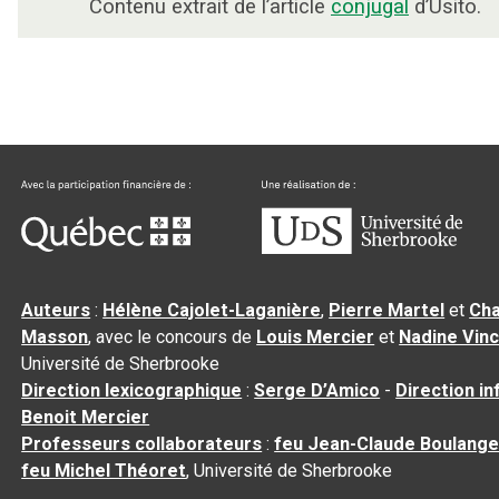
Contenu extrait de l’article
conjugal
d’Usito.
Auteurs
:
Hélène Cajolet-Laganière
,
Pierre Martel
et
Cha
Masson
, avec le concours de
Louis Mercier
et
Nadine Vin
Université de Sherbrooke
Direction lexicographique
:
Serge D’Amico
-
Direction i
Benoit Mercier
Professeurs collaborateurs
:
feu Jean-Claude Boulange
feu Michel Théoret
, Université de Sherbrooke