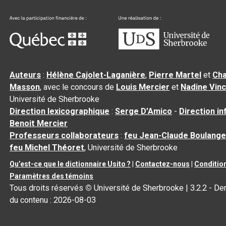
Auteurs
:
Hélène Cajolet-Laganière
,
Pierre Martel
et
Cha
Masson
, avec le concours de
Louis Mercier
et
Nadine Vin
Université de Sherbrooke
Direction lexicographique
:
Serge D’Amico
-
Direction i
Benoit Mercier
Professeurs collaborateurs
:
feu Jean-Claude Boulange
feu Michel Théoret
, Université de Sherbrooke
Qu’est-ce que le dictionnaire Usito ?
|
Contactez-nous
|
Condition
Paramètres des témoins
Tous droits réservés
©
Université de Sherbrooke |
3.2.2
- Der
du contenu :
2026-08-03