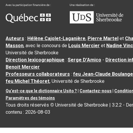
Auteurs
:
Hélène Cajolet-Laganière
,
Pierre Martel
et
Cha
Masson
, avec le concours de
Louis Mercier
et
Nadine Vin
Université de Sherbrooke
Direction lexicographique
:
Serge D’Amico
-
Direction i
Benoit Mercier
Professeurs collaborateurs
:
feu Jean-Claude Boulange
feu Michel Théoret
, Université de Sherbrooke
Qu’est-ce que le dictionnaire Usito ?
|
Contactez-nous
|
Condition
Paramètres des témoins
Tous droits réservés
©
Université de Sherbrooke |
3.2.2
- Der
contenu :
2026-08-03