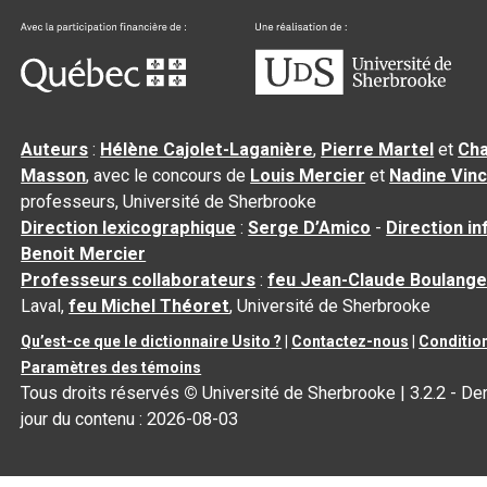
Auteurs
:
Hélène Cajolet-Laganière
,
Pierre Martel
et
Cha
Masson
, avec le concours de
Louis Mercier
et
Nadine Vin
professeurs, Université de Sherbrooke
Direction lexicographique
:
Serge D’Amico
-
Direction i
Benoit Mercier
Professeurs collaborateurs
:
feu Jean-Claude Boulange
Laval,
feu Michel Théoret
, Université de Sherbrooke
Qu’est-ce que le dictionnaire Usito ?
|
Contactez-nous
|
Condition
Paramètres des témoins
Tous droits réservés
©
Université de Sherbrooke |
3.2.2
- Der
jour du contenu :
2026-08-03