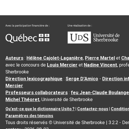
Auteurs
:
Hélène Cajolet-Laganière
,
Pierre Martel
et
Cha
avec le concours de
Louis Mercier
et
Nadine Vincent
, pro
Sherbrooke
Direction lexicographique
:
Serge D’Amico
-
Direction i
Mercier
Professeurs collaborateurs
:
feu Jean-Claude Boulange
Michel Théoret
, Université de Sherbrooke
Qu’est-ce que le dictionnaire Usito ?
|
Contactez-nous
|
Condition
Paramètres des témoins
Tous droits réservés
©
Université de Sherbrooke |
3.2.2
- Der