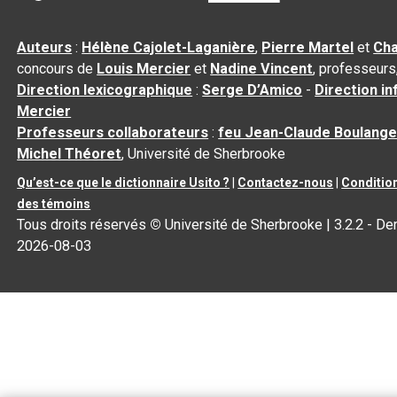
Auteurs
:
Hélène Cajolet-Laganière
,
Pierre Martel
et
Cha
concours de
Louis Mercier
et
Nadine Vincent
, professeurs
Direction lexicographique
:
Serge D’Amico
-
Direction i
Mercier
Professeurs collaborateurs
:
feu Jean-Claude Boulange
Michel Théoret
, Université de Sherbrooke
Qu’est-ce que le dictionnaire Usito ?
|
Contactez-nous
|
Condition
des témoins
Tous droits réservés
©
Université de Sherbrooke |
3.2.2
- Der
2026-08-03