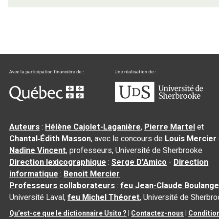
Auteurs
:
Hélène Cajolet-Laganière
,
Pierre Martel
et
Chantal‑Édith Masson
, avec le concours de
Louis Mercier
Nadine Vincent
, professeurs, Université de Sherbrooke
Direction lexicographique
:
Serge D’Amico
-
Direction
informatique
:
Benoit Mercier
Professeurs collaborateurs
:
feu Jean-Claude Boulange
Université Laval,
feu Michel Théoret
, Université de Sherbr
Qu’est-ce que le dictionnaire Usito ?
|
Contactez-nous
|
Conditio