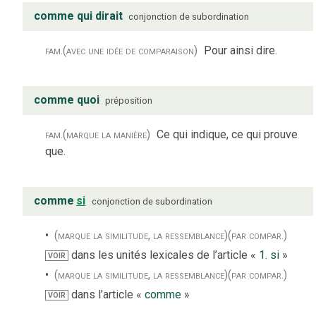
comme qui dirait
conjonction de subordination
fam.
(avec une idée de comparaison)
Pour ainsi dire.
comme quoi
préposition
fam.
(marque la manière)
Ce qui indique, ce qui prouve
que.
comme
si
conjonction de subordination
(marque la similitude, la ressemblance)
(par compar.)
dans les unités lexicales de l’article «
1. si
»
VOIR
(marque la similitude, la ressemblance)
(par compar.)
dans l’article «
comme
»
VOIR