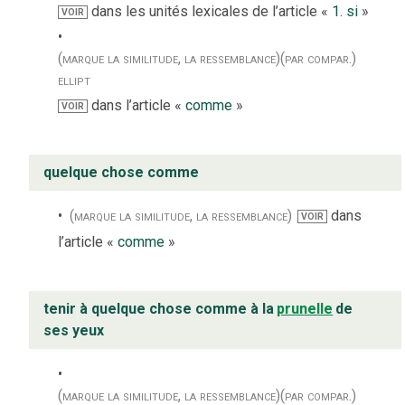
dans les unités lexicales de l’article «
1. si
»
VOIR
(marque la similitude, la ressemblance)
(par compar.)
ellipt
dans l’article «
comme
»
VOIR
quelque chose comme
(marque la similitude, la ressemblance)
dans
VOIR
l’article «
comme
»
tenir à quelque chose comme à la
prunelle
de
ses yeux
(marque la similitude, la ressemblance)
(par compar.)