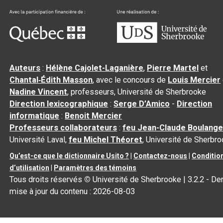
Auteurs
:
Hélène Cajolet-Laganière
,
Pierre Martel
et
Chantal‑Édith Masson
, avec le concours de
Louis Mercier
Nadine Vincent
, professeurs, Université de Sherbrooke
Direction lexicographique
:
Serge D’Amico
-
Direction
informatique
:
Benoit Mercier
Professeurs collaborateurs
:
feu Jean-Claude Boulange
Université Laval,
feu Michel Théoret
, Université de Sherbr
Qu’est-ce que le dictionnaire Usito ?
|
Contactez-nous
|
Conditio
d’utilisation
|
Paramètres des témoins
Tous droits réservés
©
Université de Sherbrooke |
3.2.2
- Der
mise à jour du contenu :
2026-08-03