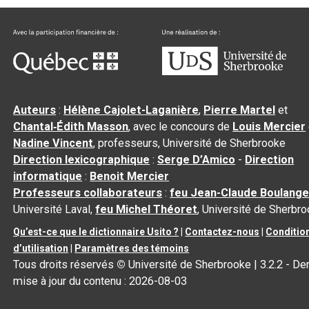
Auteurs
:
Hélène Cajolet-Laganière
,
Pierre Martel
et
Chantal‑Édith Masson
, avec le concours de
Louis Mercier
Nadine Vincent
, professeurs, Université de Sherbrooke
Direction lexicographique
:
Serge D’Amico
-
Direction
informatique
:
Benoit Mercier
Professeurs collaborateurs
:
feu Jean-Claude Boulange
Université Laval,
feu Michel Théoret
, Université de Sherbr
Qu’est-ce que le dictionnaire Usito ?
|
Contactez-nous
|
Conditio
d’utilisation
|
Paramètres des témoins
Tous droits réservés
©
Université de Sherbrooke |
3.2.2
- Der
mise à jour du contenu :
2026-08-03