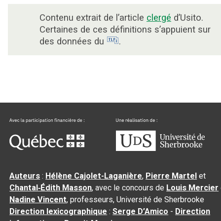
Contenu extrait de l’article
clergé
d’Usito.
Certaines de ces définitions s’appuient sur
des données du
.
Auteurs
:
Hélène Cajolet-Laganière
,
Pierre Martel
et
Chantal‑Édith Masson
, avec le concours de
Louis Mercier
Nadine Vincent
, professeurs, Université de Sherbrooke
Direction lexicographique
:
Serge D’Amico
-
Direction