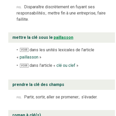
fig.
Disparaître discrètement en fuyant ses
responsabilités
;
mettre fin à une entreprise, faire
faillite.
mettre la clé sous le
paillasson
dans les unités lexicales de l’article
VOIR
«
paillasson
»
dans l’article «
clé ou clef
»
VOIR
prendre la clé des champs
fig.
Partir, sortir, aller se promener
;
s’évader.
roman à clé(s)