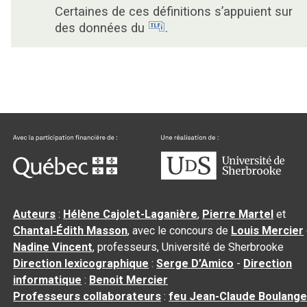
Certaines de ces définitions s’appuient sur
des données du
.
Auteurs
:
Hélène Cajolet-Laganière
,
Pierre Martel
et
Chantal‑Édith Masson
, avec le concours de
Louis Mercier
Nadine Vincent
, professeurs, Université de Sherbrooke
Direction lexicographique
:
Serge D’Amico
-
Direction
informatique
:
Benoit Mercier
Professeurs collaborateurs
:
feu Jean-Claude Boulange