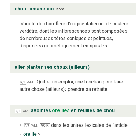
chou romanesco
nom
Variété de chou-fleur d’origine italienne, de couleur
verdâtre, dont les inflorescences sont composées
de nombreuses têtes coniques et pointues,
disposées géométriquement en spirales.
aller planter ses choux (ailleurs)
fam.
Quitter un emploi, une fonction pour faire
F/E
autre chose (ailleurs)
;
prendre sa retraite.
fam.
avoir les
oreilles
en feuilles de chou
F/E
fam.
dans les unités lexicales de l’article
VOIR
F/E
«
oreille
»