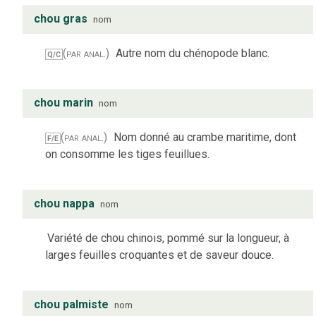
chou gras
nom
(par anal.)
Autre nom du chénopode blanc.
Q/C
chou marin
nom
(par anal.)
Nom donné au crambe maritime, dont
F/E
on consomme les tiges feuillues.
chou nappa
nom
Variété de chou chinois, pommé sur la longueur, à
larges feuilles croquantes et de saveur douce.
chou palmiste
nom