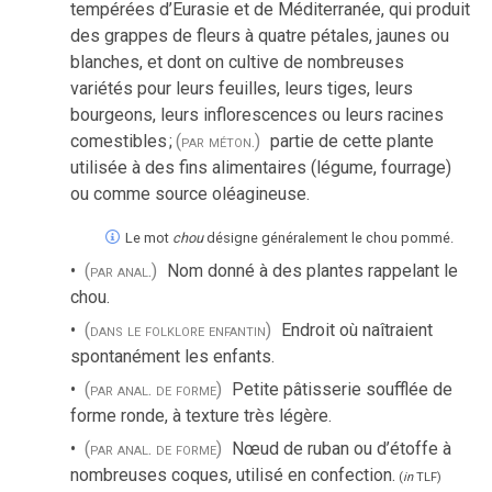
tempérées d’Eurasie et de Méditerranée, qui produit
des grappes de fleurs à quatre pétales, jaunes ou
blanches, et dont on cultive de nombreuses
variétés pour leurs feuilles, leurs tiges, leurs
bourgeons, leurs inflorescences ou leurs racines
comestibles
;
(par méton.)
partie de cette plante
utilisée à des fins alimentaires (légume, fourrage)
ou comme source oléagineuse.
Le mot
chou
désigne généralement le chou pommé.
(par anal.)
Nom donné à des plantes rappelant le
chou.
(dans le folklore enfantin)
Endroit où naîtraient
spontanément les enfants.
(par anal. de forme)
Petite pâtisserie soufflée de
forme ronde, à texture très légère.
(par anal. de forme)
Nœud de ruban ou d’étoffe à
nombreuses coques, utilisé en confection.
(
in
TLF
)