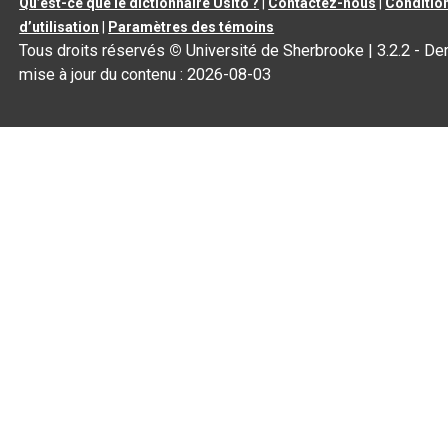
Qu’est-ce que le dictionnaire Usito ?
|
Contactez-nous
|
Conditio
d’utilisation
|
Paramètres des témoins
Tous droits réservés
©
Université de Sherbrooke |
3.2.2
- Der
mise à jour du contenu :
2026-08-03