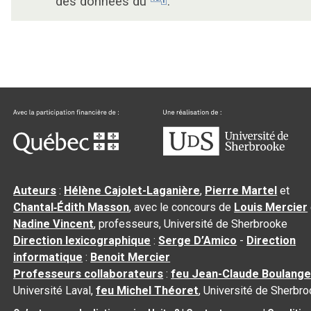
des données du
.
Auteurs
:
Hélène Cajolet-Laganière
,
Pierre Martel
et
Chantal‑Édith Masson
, avec le concours de
Louis Mercier
Nadine Vincent
, professeurs, Université de Sherbrooke
Direction lexicographique
:
Serge D’Amico
-
Direction
informatique
:
Benoit Mercier
Professeurs collaborateurs
:
feu Jean-Claude Boulange
Université Laval,
feu Michel Théoret
, Université de Sherbr