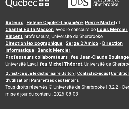
Auteurs
:
Hélène Cajolet-Laganière
,
Pierre Martel
et
Chantal‑Édith Masson
, avec le concours de
Louis Mercier
Vincent
, professeurs, Université de Sherbrooke
Direction lexicographique
:
Serge D’Amico
-
Direction
informatique
:
Benoit Mercier
Professeurs collaborateurs
:
feu Jean-Claude Boulange
Université Laval,
feu Michel Théoret
, Université de Sherbr
Qu’est-ce que le dictionnaire Usito ?
|
Contactez-nous
|
Conditio
d’utilisation
|
Paramètres des témoins
Tous droits réservés
©
Université de Sherbrooke |
3.2.2
- Der
mise à jour du contenu :
2026-08-03