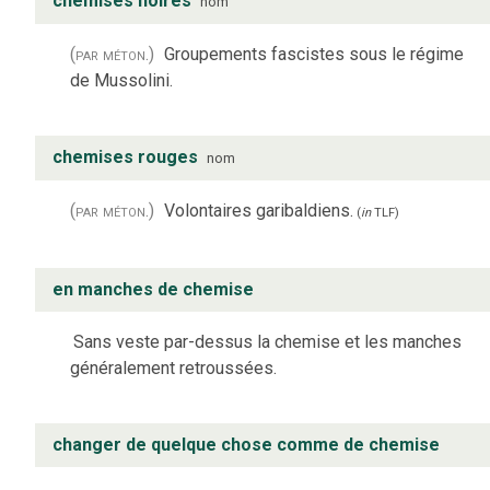
chemises noires
nom
(par méton.)
Groupements fascistes sous le régime
de Mussolini.
chemises rouges
nom
(par méton.)
Volontaires garibaldiens.
(
in
TLF
)
en manches de chemise
Sans veste par-dessus la chemise et les manches
généralement retroussées.
changer de quelque chose comme de chemise