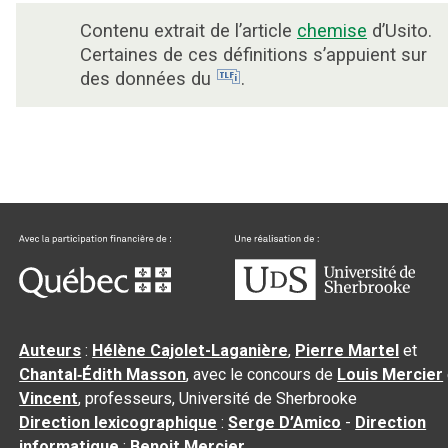
Contenu extrait de l’article
chemise
d’Usito.
Certaines de ces définitions s’appuient sur
des données du
.
Auteurs
:
Hélène Cajolet-Laganière
,
Pierre Martel
et
Chantal‑Édith Masson
, avec le concours de
Louis Mercier
Vincent
, professeurs, Université de Sherbrooke
Direction lexicographique
:
Serge D’Amico
-
Direction
informatique
:
Benoit Mercier