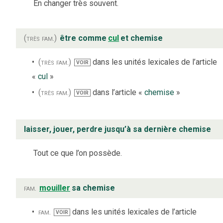
En changer très souvent.
(très fam.)
être comme
cul
et chemise
(très fam.)
dans les unités lexicales de l’article
VOIR
«
cul
»
(très fam.)
dans l’article «
chemise
»
VOIR
laisser, jouer, perdre jusqu’à sa dernière chemise
Tout ce que l’on possède.
fam.
mouiller
sa chemise
fam.
dans les unités lexicales de l’article
VOIR