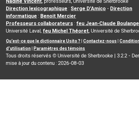
Nadine Vincent
, professeurs, Université de Sherbrooke
Direction lexicographique
:
Serge D’Amico
-
Direction
informatique
:
Benoit Mercier
Professeurs collaborateurs
:
feu Jean-Claude Boulange
Université Laval,
feu Michel Théoret
, Université de Sherbr
Qu’est-ce que le dictionnaire Usito ?
|
Contactez-nous
|
Conditio
d’utilisation
|
Paramètres des témoins
Tous droits réservés
©
Université de Sherbrooke |
3.2.2
- Der
mise à jour du contenu :
2026-08-03