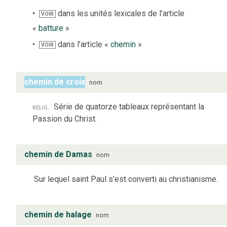
dans les unités lexicales de l’article
VOIR
«
batture
»
dans l’article «
chemin
»
VOIR
chemin de croix
nom
relig.
Série de quatorze tableaux représentant la
Passion du Christ.
chemin de Damas
nom
Sur lequel saint Paul s’est converti au christianisme.
chemin de halage
nom