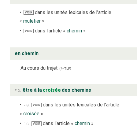
dans les unités lexicales de l’article
VOIR
«
muletier
»
dans l’article «
chemin
»
VOIR
en chemin
Au cours du trajet.
(
in
TLF
)
fig.
être à la
croisée
des chemins
fig.
dans les unités lexicales de l’article
VOIR
«
croisée
»
fig.
dans l’article «
chemin
»
VOIR