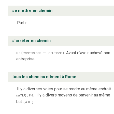
se mettre en chemin
Partir.
s’arrêter en chemin
fig.
(expressions et locutions)
Avant d’avoir achevé son
entreprise.
tous les chemins mènent à Rome
Il y a diverses voies pour se rendre au même endroit
;
fig.
il y a divers moyens de parvenir au même
(
in
TLF
)
but.
(
in
TLF
)