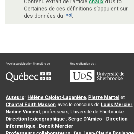
Contenu extrait de l’article
chaux
d’Usito.
Certaines de ces définitions s’appuient sur
des données du
.
Auteurs
:
Hélène Cajolet-Laganière
,
Pierre Martel
et
Chantal‑Édith Masson
, avec le concours de
Louis Mercier
Nadine Vincent
, professeurs, Université de Sherbrooke
Direction lexicographique
:
Serge D’Amico
-
Direction
informatique
:
Benoit Mercier
Professeurs collaborateurs
:
feu Jean-Claude Boulange