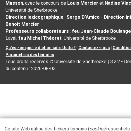
Masson
, avec le concours de
Louis Mercier
et
Nadine Vin
Université de Sherbrooke
Direction lexicographique
:
Serge D’Amico
-
Direction i
Benoit Mercier
Professeurs collaborateurs
:
feu Jean-Claude Boulange
Laval,
feu Michel Théoret
, Université de Sherbrooke
Qu’est-ce que le dictionnaire Usito ?
|
Contactez-nous
|
Condition
Paramètres des témoins
Tous droits réservés
©
Université de Sherbrooke |
3.2.2
- Der
du contenu :
2026-08-03
Ce site Web utilise des fichiers témoins (
cookies
) essentiels