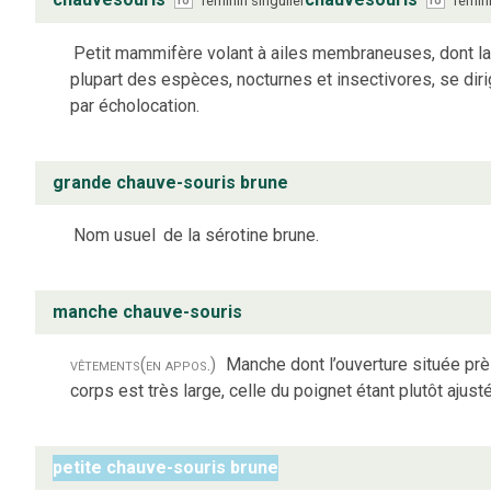
féminin
singulier
fémin
ro
ro
Petit mammifère volant à ailes membraneuses, dont l
plupart des espèces, nocturnes et insectivores, se dir
par écholocation.
grande chauve-souris brune
Nom usuel
de la sérotine brune.
manche chauve-souris
vêtements
(en appos.)
Manche dont l’ouverture située pr
corps est très large, celle du poignet étant plutôt ajust
petite chauve-souris brune