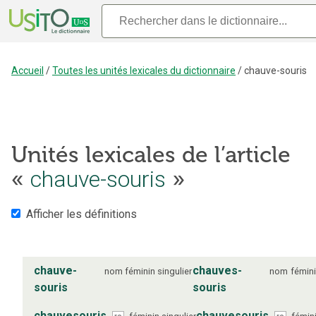
Accueil
/
Toutes les unités lexicales du dictionnaire
/
chauve-souris
Unités lexicales de l’article
chauve-souris
«
»
Afficher les définitions
chauve-
chauves-
nom
féminin
singulier
nom
fémin
souris
souris
chauvesouris
chauvesouris