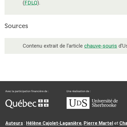
(
FDLQ
).
Sources
Contenu extrait de l’article
chauve-souris
d’Us
Auteurs
:
Hélène Cajolet-Laganière
,
Pierre Martel
et
Cha