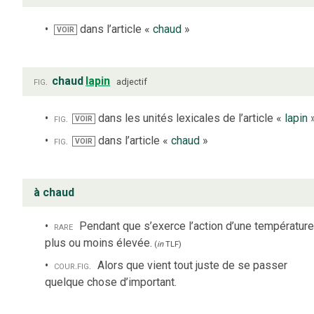
dans l’article «
chaud
»
VOIR
fig.
chaud
lapin
adjectif
fig.
dans les unités lexicales de l’article «
lapin
VOIR
fig.
dans l’article «
chaud
»
VOIR
à chaud
rare
Pendant que s’exerce l’action d’une température
plus ou moins élevée.
(
in
TLF
)
cour.
fig.
Alors que vient tout juste de se passer
quelque chose d’important.