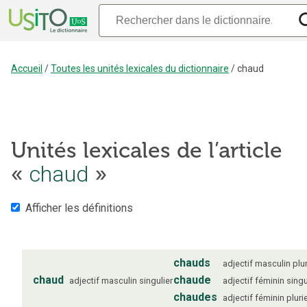
Accueil
/
Toutes les unités lexicales du dictionnaire
/
chaud
Unités lexicales de l’article
«
chaud
»
Afficher les définitions
chauds
adjectif
masculin
plur
chaud
chaude
adjectif
masculin
singulier
adjectif
féminin
singu
chaudes
adjectif
féminin
pluri