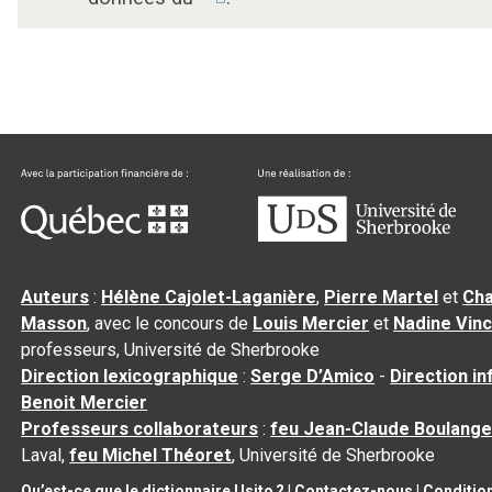
Auteurs
:
Hélène Cajolet-Laganière
,
Pierre Martel
et
Cha
Masson
, avec le concours de
Louis Mercier
et
Nadine Vin
professeurs, Université de Sherbrooke
Direction lexicographique
:
Serge D’Amico
-
Direction i
Benoit Mercier
Professeurs collaborateurs
:
feu Jean-Claude Boulange
Laval,
feu Michel Théoret
, Université de Sherbrooke
Qu’est-ce que le dictionnaire Usito ?
|
Contactez-nous
|
Condition