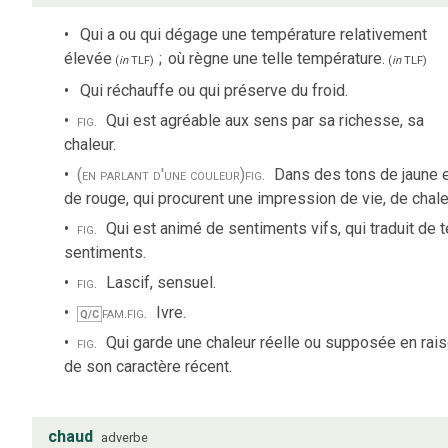
Qui a ou qui dégage une température relativement
élevée
;
où règne une telle température.
(
in
TLF
)
(
in
TLF
)
Qui réchauffe ou qui préserve du froid.
fig.
Qui est agréable aux sens par sa richesse, sa
chaleur.
(en parlant d'une couleur)
fig.
Dans des tons de jaune 
de rouge, qui procurent une impression de vie, de chale
fig.
Qui est animé de sentiments vifs, qui traduit de t
sentiments.
fig.
Lascif, sensuel.
fam.
fig.
Ivre.
Q/C
fig.
Qui garde une chaleur réelle ou supposée en rai
de son caractère récent.
chaud
adverbe