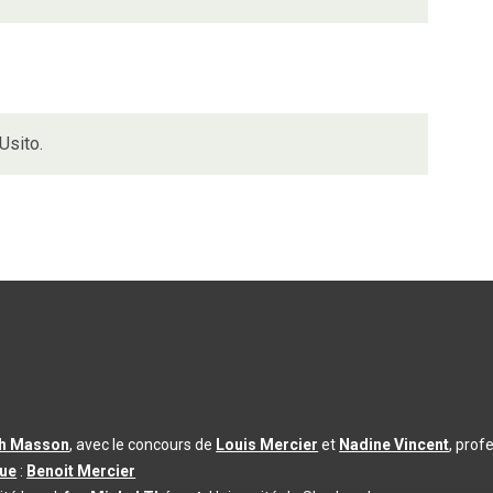
Usito.
th Masson
, avec le concours de
Louis Mercier
et
Nadine Vincent
, prof
que
:
Benoit Mercier