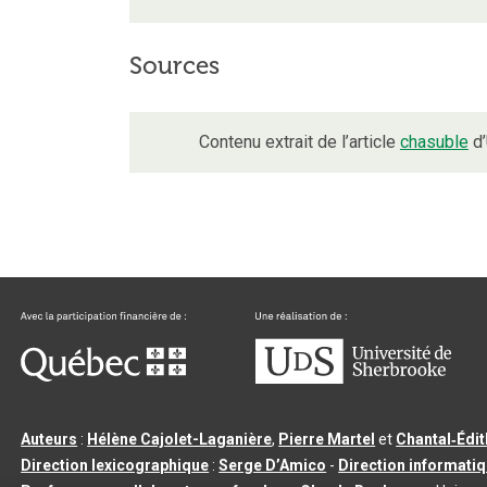
Sources
Contenu extrait de l’article
chasuble
d’
Auteurs
:
Hélène Cajolet-Laganière
,
Pierre Martel
et
Chantal‑Édi
Direction lexicographique
:
Serge D’Amico
-
Direction informati