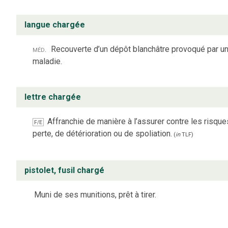
langue chargée
méd.
Recouverte d’un dépôt blanchâtre provoqué par u
maladie.
lettre chargée
Affranchie de manière à l’assurer contre les risqu
F/E
perte, de détérioration ou de spoliation.
(
in
TLF
)
pistolet, fusil chargé
Muni de ses munitions, prêt à tirer.