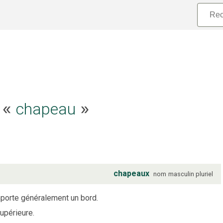
chapeau
e «
»
chapeaux
nom
masculin
pluriel
omporte généralement un bord.
supérieure.