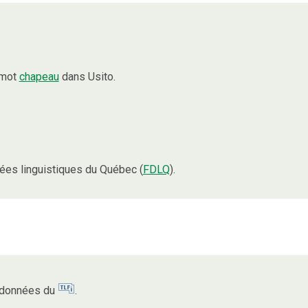
 mot
chapeau
dans Usito.
es linguistiques du Québec (
FDLQ
).
s données du
.