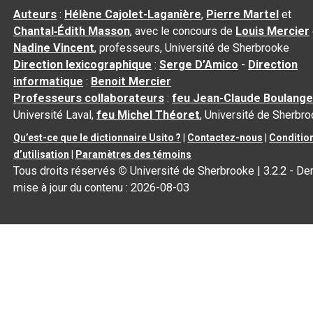
Auteurs
:
Hélène Cajolet-Laganière
,
Pierre Martel
et
Chantal‑Édith Masson
, avec le concours de
Louis Mercier
Nadine Vincent
, professeurs, Université de Sherbrooke
Direction lexicographique
:
Serge D’Amico
-
Direction
informatique
:
Benoit Mercier
Professeurs collaborateurs
:
feu Jean-Claude Boulange
Université Laval,
feu Michel Théoret
, Université de Sherbr
Qu’est-ce que le dictionnaire Usito ?
|
Contactez-nous
|
Conditio
d’utilisation
|
Paramètres des témoins
Tous droits réservés
©
Université de Sherbrooke |
3.2.2
- Der
mise à jour du contenu :
2026-08-03