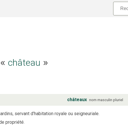
château
e «
»
châteaux
nom
masculin
pluriel
rdins, servant d’habitation royale ou seigneuriale.
e propriété.