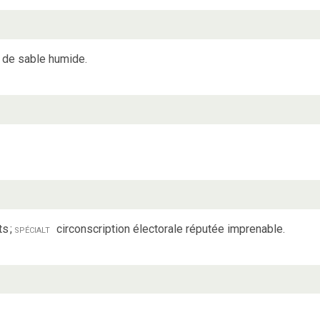
e de sable humide.
ts
;
spécialt
circonscription électorale réputée imprenable.