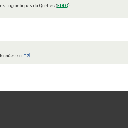
s linguistiques du Québec (
FDLQ
).
s données du
.