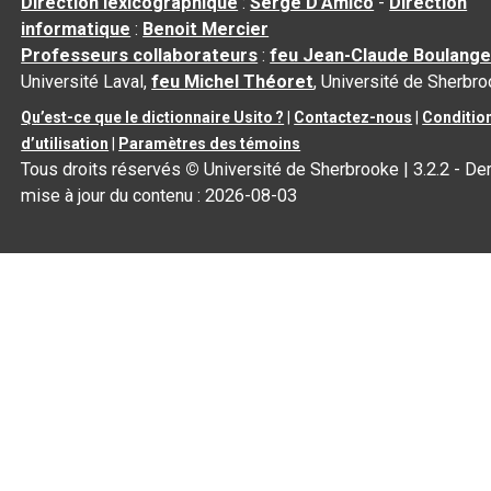
Direction lexicographique
:
Serge D’Amico
-
Direction
informatique
:
Benoit Mercier
Professeurs collaborateurs
:
feu Jean-Claude Boulange
Université Laval,
feu Michel Théoret
, Université de Sherbr
Qu’est-ce que le dictionnaire Usito ?
|
Contactez-nous
|
Conditio
d’utilisation
|
Paramètres des témoins
Tous droits réservés
©
Université de Sherbrooke |
3.2.2
- Der
mise à jour du contenu :
2026-08-03