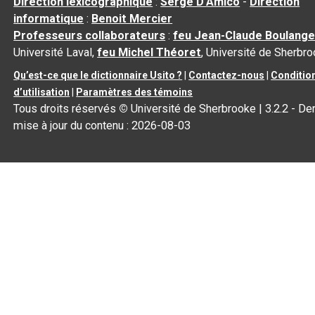
Direction lexicographique
:
Serge D’Amico
-
Direction
informatique
:
Benoit Mercier
Professeurs collaborateurs
:
feu Jean-Claude Boulange
Université Laval,
feu Michel Théoret
, Université de Sherbr
Qu’est-ce que le dictionnaire Usito ?
|
Contactez-nous
|
Conditio
d’utilisation
|
Paramètres des témoins
Tous droits réservés
©
Université de Sherbrooke |
3.2.2
- Der
mise à jour du contenu :
2026-08-03