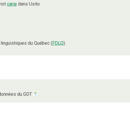
 mot
carie
dans Usito.
linguistiques du Québec (
FDLQ
).
s données du GDT
.