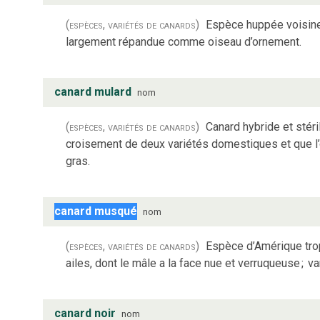
(espèces, variétés de canards)
Espèce huppée voisine 
largement répandue comme oiseau d’ornement.
canard mulard
nom
(espèces, variétés de canards)
Canard hybride et stér
croisement de deux variétés domestiques et que l’
gras.
canard musqué
nom
(espèces, variétés de canards)
Espèce d’Amérique tropi
ailes, dont le mâle a la face nue et verruqueuse
;
va
canard noir
nom