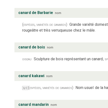
canard de Barbarie
nom
(espèces, variétés de canards)
Grande variété domesti
rougeâtre et très verruqueuse chez le mâle.
canard de bois
nom
oiseau
Sculpture de bois représentant un canard
;
sp
canard kakawi
nom
(espèces, variétés de canards)
Nom usuel
de la h
Q/C
canard mandarin
nom