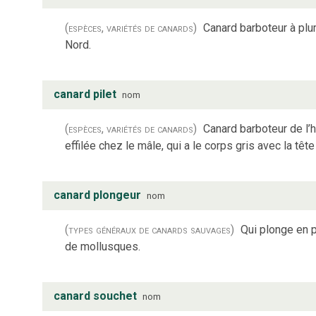
(espèces, variétés de canards)
Canard barboteur à pl
Nord.
canard pilet
nom
(espèces, variétés de canards)
Canard barboteur de l’
effilée chez le mâle, qui a le corps gris avec la tête
canard plongeur
nom
(types généraux de canards sauvages)
Qui plonge en 
de mollusques.
canard souchet
nom