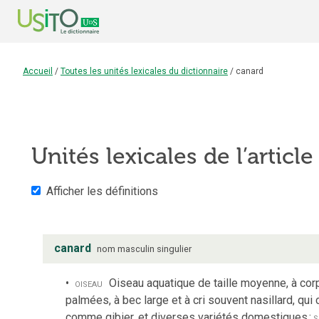
Accueil
/
Toutes les unités lexicales du dictionnaire
/
canard
Unités lexicales de l’articl
Afficher les définitions
canard
nom
masculin
singulier
oiseau
Oiseau aquatique de taille moyenne, à corp
palmées, à bec large et à cri souvent nasillard,
comme gibier, et diverses variétés domestiques
;
s