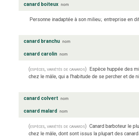
canard boiteux
nom
Personne inadaptée à son milieu
;
entreprise en dif
canard branchu
nom
canard carolin
nom
(espèces, variétés de canards)
Espèce huppée des mili
chez le mâle, qui a l’habitude de se percher et de n
canard colvert
nom
canard malard
nom
(espèces, variétés de canards)
Canard barboteur le pl
chez le mâle, dont sont issus la plupart des cana