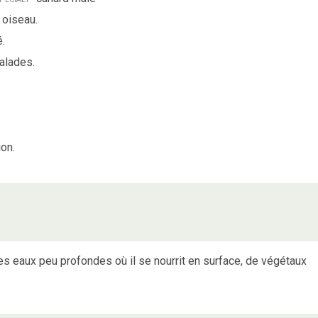
 oiseau.
é.
malades.
on.
es eaux peu profondes où il se nourrit en surface, de végétaux