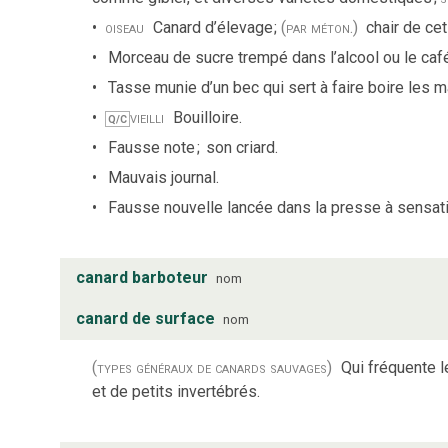
oiseau
Canard d’élevage
;
(par méton.)
chair de cet
Morceau de sucre trempé dans l’alcool ou le caf
Tasse munie d’un bec qui sert à faire boire les 
vieilli
Bouilloire.
Q/C
Fausse note
;
son criard.
Mauvais journal.
Fausse nouvelle lancée dans la presse à sensati
canard barboteur
nom
canard de surface
nom
(types généraux de canards sauvages)
Qui fréquente l
et de petits invertébrés.