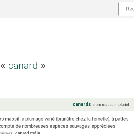
e «
canard
»
canards
nom
masculin
pluriel
s massif, à plumage varié (brunâtre chez la femelle), à pattes
 qui compte de nombreuses espèces sauvages, appréciées
pécialt
canard mâle