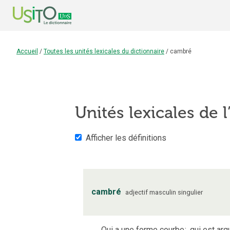
Accueil
/
Toutes les unités lexicales du dictionnaire
/
cambré
Unités lexicales de l
Afficher les définitions
cambré
adjectif
masculin
singulier
Qui a une forme courbe
;
qui est arq