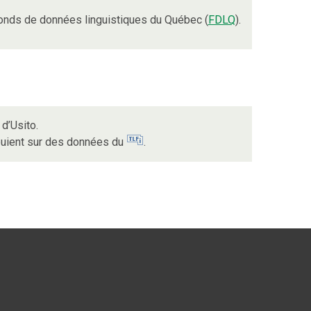
onds de données linguistiques du Québec (
FDLQ
).
d’Usito.
ppuient sur des données du
.