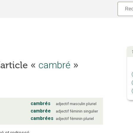
cambré
’article «
»
cambrés
adjectif
masculin
pluriel
cambrée
adjectif
féminin
singulier
cambrées
adjectif
féminin
pluriel
ué et redressé.