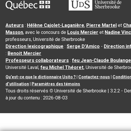
Auteurs
:
Hélène Cajolet-Laganière
,
Pierre Martel
et
Cha
Masson
, avec le concours de
Louis Mercier
et
Nadine Vin
professeurs, Université de Sherbrooke
Direction lexicographique
:
Serge D’Amico
-
Direction i
:
Benoit Mercier
Professeurs collaborateurs
:
feu Jean-Claude Boulange
Université Laval,
feu Michel Théoret
, Université de Sherbr
Qu’est-ce que le dictionnaire Usito ?
|
Contactez-nous
|
Conditio
d’utilisation
|
Paramètres des témoins
Tous droits réservés
©
Université de Sherbrooke |
3.2.2
- De
à jour du contenu :
2026-08-03