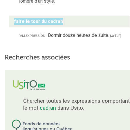
l’ombre d’un style.
faire le tour du cadran
fam.
expression
Dormir douze heures de suite.
(
in
TLF
)
Recherches associées
Chercher toutes les expressions comportant
le mot
cadran
dans Usito.