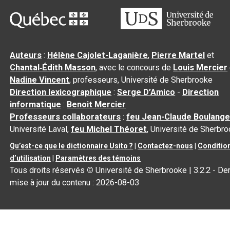
Auteurs
:
Hélène Cajolet-Laganière
,
Pierre Martel
et
Chantal‑Édith Masson
, avec le concours de
Louis Mercier
Nadine Vincent
, professeurs, Université de Sherbrooke
Direction lexicographique
:
Serge D’Amico
-
Direction
informatique
:
Benoit Mercier
Professeurs collaborateurs
:
feu Jean-Claude Boulange
Université Laval,
feu Michel Théoret
, Université de Sherbr
Qu’est-ce que le dictionnaire Usito ?
|
Contactez-nous
|
Conditio
d’utilisation
|
Paramètres des témoins
Tous droits réservés
©
Université de Sherbrooke |
3.2.2
- Der
mise à jour du contenu :
2026-08-03