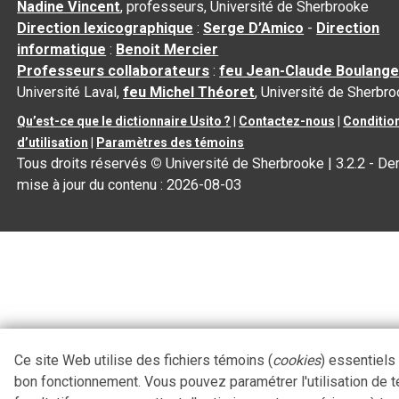
Nadine Vincent
, professeurs, Université de Sherbrooke
Direction lexicographique
:
Serge D’Amico
-
Direction
informatique
:
Benoit Mercier
Professeurs collaborateurs
:
feu Jean-Claude Boulange
Université Laval,
feu Michel Théoret
, Université de Sherbr
Qu’est-ce que le dictionnaire Usito ?
|
Contactez-nous
|
Conditio
d’utilisation
|
Paramètres des témoins
Tous droits réservés
©
Université de Sherbrooke |
3.2.2
- Der
mise à jour du contenu :
2026-08-03
Ce site Web utilise des fichiers témoins (
cookies
) essentiels
bon fonctionnement. Vous pouvez paramétrer l'utilisation de 