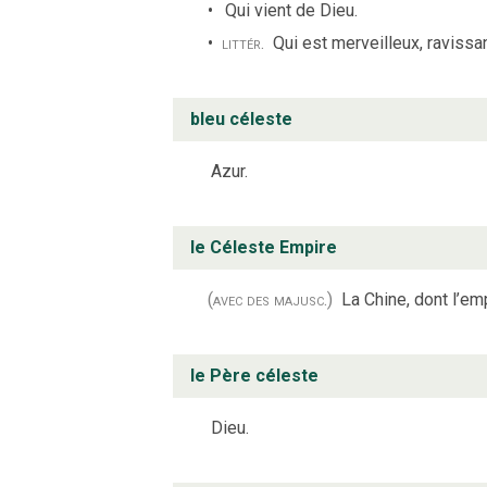
Qui vient de Dieu.
littér.
Qui est merveilleux, ravissan
bleu céleste
Azur.
le Céleste Empire
(avec des majusc.)
La Chine, dont l’e
le Père céleste
Dieu.