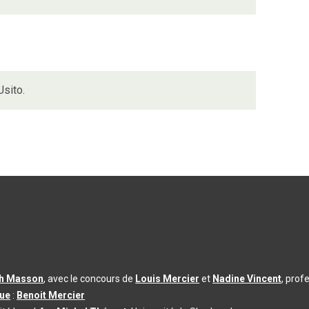
Usito.
th Masson
, avec le concours de
Louis Mercier
et
Nadine Vincent
, prof
que
:
Benoit Mercier