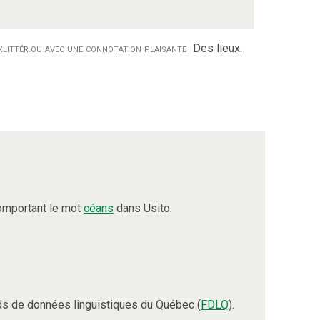
x
littér.
ou avec une connotation plaisante
Des lieux.
omportant le mot
céans
dans Usito.
s de données linguistiques du Québec (
FDLQ
).