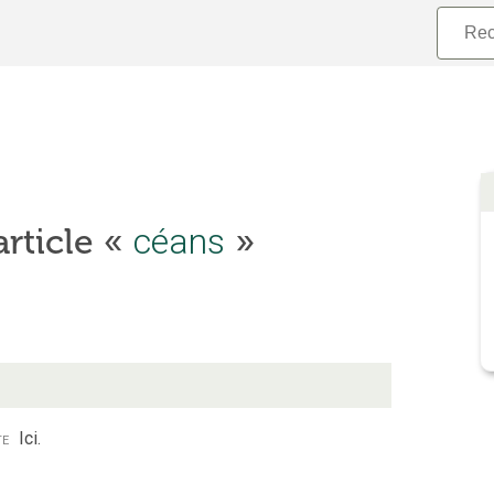
article «
céans
»
te
Ici.