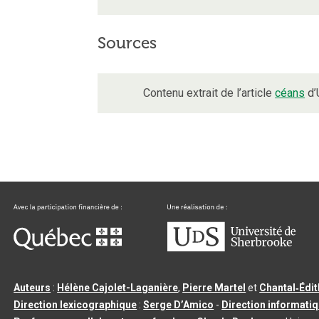
Sources
Contenu extrait de l’article
céans
d’
Auteurs
:
Hélène Cajolet-Laganière
,
Pierre Martel
et
Chantal‑Édi
Direction lexicographique
:
Serge D’Amico
-
Direction informati