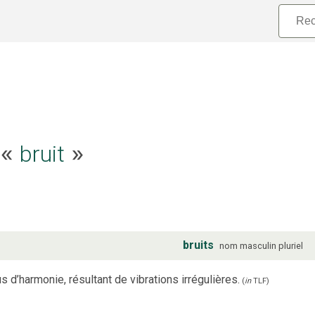
bruit
e «
»
bruits
nom
masculin
pluriel
 d’harmonie, résultant de vibrations irrégulières.
(
in
TLF
)