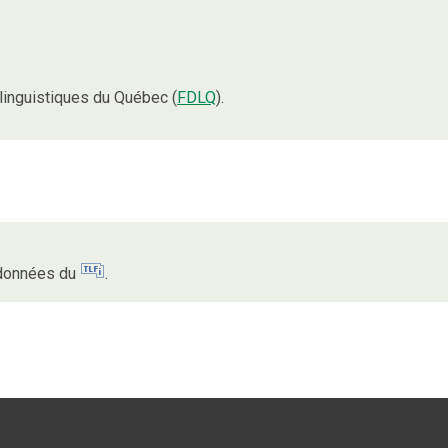
inguistiques du Québec (
FDLQ
).
s données du
.