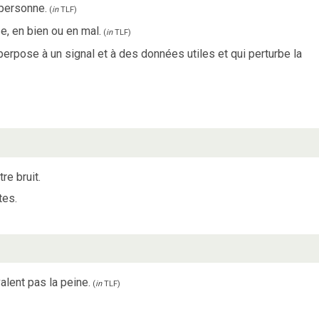
personne.
(
in
TLF
)
e, en bien ou en mal.
(
in
TLF
)
rpose à un signal et à des données utiles et qui perturbe la
re bruit.
tes.
alent pas la peine.
(
in
TLF
)