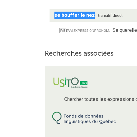
se bouffer le nez
transitif direct
fam.
expression
pronom.
Se querell
F/E
Recherches associées
Chercher toutes les expressions 