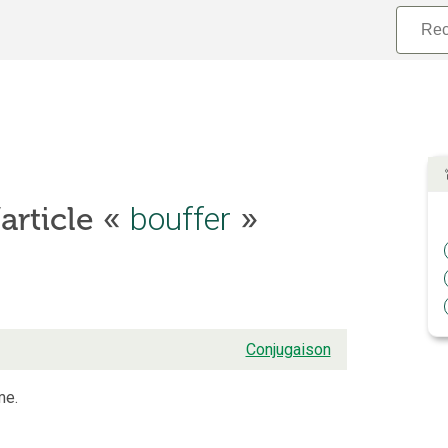
bouffer
’article «
»
Conjugaison
me.