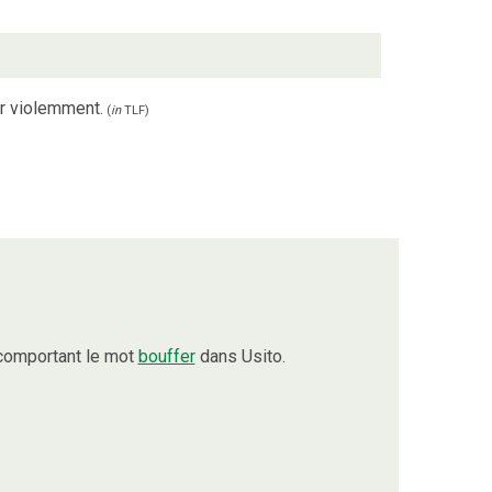
er violemment.
(
in
TLF
)
comportant le mot
bouffer
dans Usito.