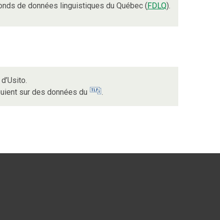
onds de données linguistiques du Québec (
FDLQ
).
d’Usito.
ppuient sur des données du
.