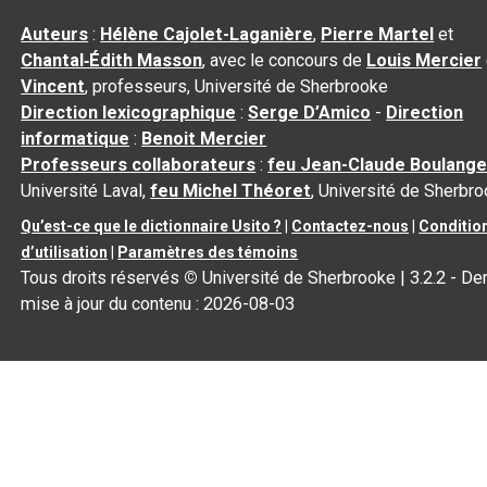
Auteurs
:
Hélène Cajolet-Laganière
,
Pierre Martel
et
Chantal‑Édith Masson
, avec le concours de
Louis Mercier
Vincent
, professeurs, Université de Sherbrooke
Direction lexicographique
:
Serge D’Amico
-
Direction
informatique
:
Benoit Mercier
Professeurs collaborateurs
:
feu Jean-Claude Boulange
Université Laval,
feu Michel Théoret
, Université de Sherbr
Qu’est-ce que le dictionnaire Usito ?
|
Contactez-nous
|
Conditio
d’utilisation
|
Paramètres des témoins
Tous droits réservés
©
Université de Sherbrooke |
3.2.2
- Der
mise à jour du contenu :
2026-08-03