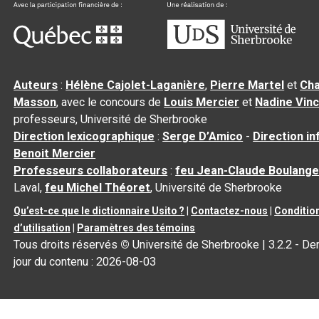
Auteurs
:
Hélène Cajolet-Laganière
,
Pierre Martel
et
Cha
Masson
, avec le concours de
Louis Mercier
et
Nadine Vin
professeurs, Université de Sherbrooke
Direction lexicographique
:
Serge D’Amico
-
Direction i
Benoit Mercier
Professeurs collaborateurs
:
feu Jean-Claude Boulange
Laval,
feu Michel Théoret
, Université de Sherbrooke
Qu’est-ce que le dictionnaire Usito ?
|
Contactez-nous
|
Conditio
d’utilisation
|
Paramètres des témoins
Tous droits réservés
©
Université de Sherbrooke |
3.2.2
- Der
jour du contenu :
2026-08-03