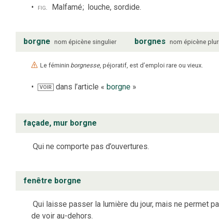
fig.
Malfamé
;
louche, sordide.
borgne
borgnes
nom
épicène
singulier
nom
épicène
plur
Le féminin
borgnesse
, péjoratif, est d’emploi rare ou vieux.
dans l’article «
borgne
»
VOIR
façade, mur borgne
Qui ne comporte pas d’ouvertures.
fenêtre borgne
Qui laisse passer la lumière du jour, mais ne permet p
de voir au-dehors.